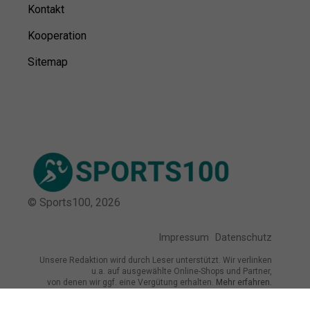
Kontakt
Kooperation
Sitemap
© Sports100,
2026
Impressum
Datenschutz
Unsere Redaktion wird durch Leser unterstützt. Wir verlinken
u.a. auf ausgewählte Online-Shops und Partner,
von denen wir ggf. eine Vergütung erhalten.
Mehr erfahren.