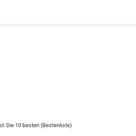
Decathlon Sale
aue dir jetzt die meistverkauften Produkte im Sale bei Decathlon
Jetzt anschauen
st: Die 10 besten (Bestenliste)