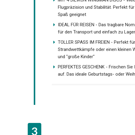
MIT 4 SILIKON WINGMAN DISCS - Weich u
Flugpräzision und Stabilität. Perfekt f
Spaß geeignet
IDEAL FÜR REISEN - Das tragbare Nomad
ideal für den Transport und einfach zu
TOLLER SPASS IM FREIEN - Perfekt für G
Strandwettkämpfe oder einen kleinen W
und "große Kinder"
PERFEKTES GESCHENK - Frischen Sie Ih
auf. Das ideale Geburtstags- oder Wei