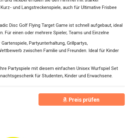
nd flexibel erfüllen sie den Himmel mit starker
ür Kurz- und Langstreckenspiele, auch für Ultimative Frisbee
ic Disc Golf Flying Target Game ist schnell aufgebaut,
 Lagern. Für einen oder mehrere Spieler, Teams und Einzelne
artenspiele, Partyunterhaltung, Grillpartys,
ettbewerb zwischen Familie und Freunden. Ideal für Kinder
re Partyspiele mit diesem einfachen Unisex Wurfspiel Set
hnachtsgeschenk für Studenten, Kinder und Erwachsene.
Preis prüfen