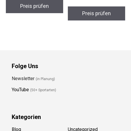
175g Wettkampf-
UPF100+ Touchscreen
Frisbee
Fahrhandschuhe XL
Preis prüfen
Preis prüfen
Folge Uns
Newsletter
(in Planung)
YouTube
(50+ Sportarten)