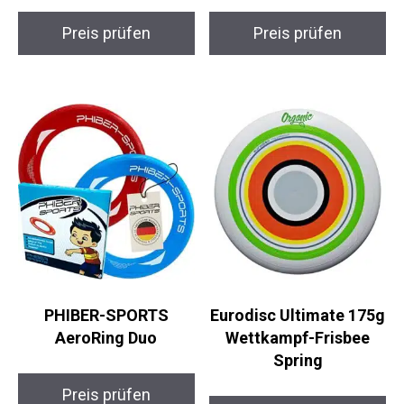
HASLED
Indy GlowDisc 175G
UltimateSport Frisbee
Ultimate Frisbee
Pro
Preis prüfen
Preis prüfen