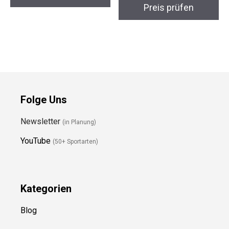
PHIBER-SPORTS
Eurodisc Ultimate
AeroRing Duo
175g Wettkampf-
Frisbee Spring
Preis prüfen
Preis prüfen
Folge Uns
Newsletter
(in Planung)
YouTube
(50+ Sportarten)