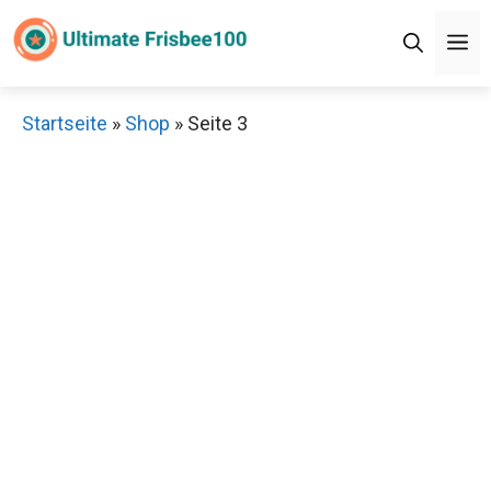
Zum
M
Inhalt
springen
Startseite
»
Shop
»
Seite 3