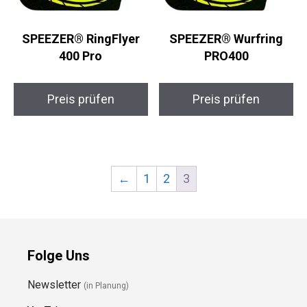
SPEEZER® RingFlyer
SPEEZER® Wurfring
400 Pro
PRO400
Preis prüfen
Preis prüfen
←
1
2
3
Folge Uns
Newsletter
(in Planung)